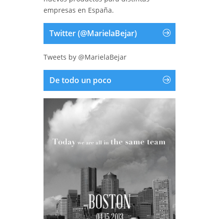
empresas en España.
Twitter (@MarielaBejar)
Tweets by @MarielaBejar
De todo un poco