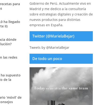
Gobierno de Perú. Actualmente vivo en
 recetas para
as
Madrid y me dedico a la consultoría
sobre estrategias digitales y creación de
nuevos productos para distintas
.0 ha llegado
empresas en España.
e II)
Twitter (@MarielaBejar)
acia dónde
olución?
Tweets by @MarielaBejar
n las redes
De todo un poco
 ha supuesto
o de la
ario ‘móvil’ de
consejos