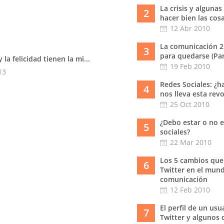
La crisis y algunas
2
hacer bien las cos
12 Abr 2010
La comunicación 2
3
para quedarse (Part
y la felicidad tienen la mi...
19 Feb 2010
13
Redes Sociales: ¿h
4
nos lleva esta rev
25 Oct 2010
¿Debo estar o no e
5
sociales?
22 Mar 2010
Los 5 cambios que
6
Twitter en el mund
comunicación
12 Feb 2010
El perfil de un usu
7
Twitter y algunos 