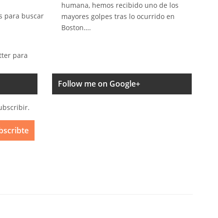
humana, hemos recibido uno de los
s para buscar
mayores golpes tras lo ocurrido en
Boston….
tter para
Follow me on Google+
ubscribir.
bscribte