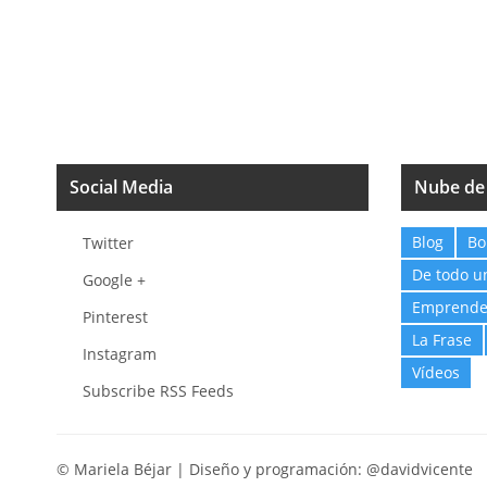
Social Media
Nube de
Blog
Bo
Twitter
De todo u
Google +
Emprende
Pinterest
La Frase
Instagram
Vídeos
Subscribe RSS Feeds
© Mariela Béjar | Diseño y programación:
@davidvicente