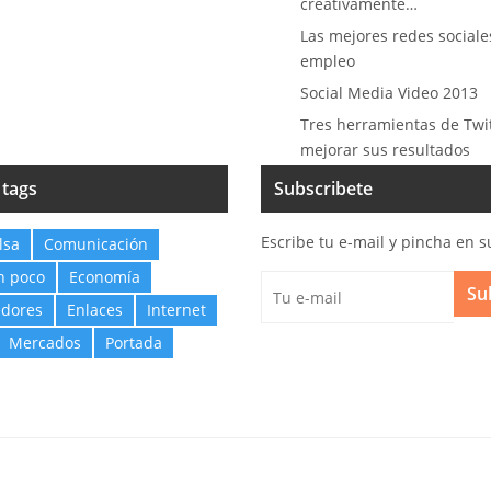
creativamente…
Las mejores redes sociale
empleo
Social Media Video 2013
Tres herramientas de Twi
mejorar sus resultados
 tags
Subscribete
Escribe tu e-mail y pincha en s
lsa
Comunicación
n poco
Economía
Su
dores
Enlaces
Internet
Mercados
Portada