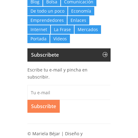
Blog
Bolsa
Comunicación
De todo un poco
Economía
Emprendedores
Enlaces
Internet
La Frase
Mercados
Portada
Vídeos
Subscribete
Escribe tu e-mail y pincha en
subscribir.
Subscribte
© Mariela Béjar | Diseño y