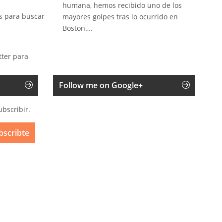
humana, hemos recibido uno de los
s para buscar
mayores golpes tras lo ocurrido en
Boston….
tter para
Follow me on Google+
ubscribir.
bscribte