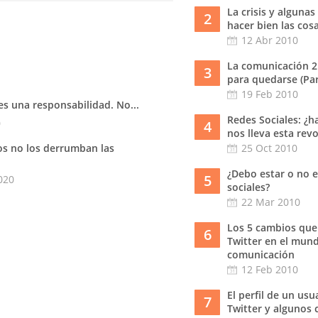
La crisis y algunas
2
hacer bien las cos
12 Abr 2010
La comunicación 2
3
para quedarse (Part
19 Feb 2010
 es una responsabilidad. No...
Redes Sociales: ¿h
0
4
nos lleva esta rev
os no los derrumban las
25 Oct 2010
¿Debo estar o no e
5
020
sociales?
22 Mar 2010
Los 5 cambios que
6
Twitter en el mund
comunicación
12 Feb 2010
El perfil de un usu
7
Twitter y algunos 