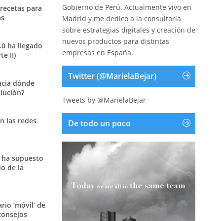
Gobierno de Perú. Actualmente vivo en
 recetas para
as
Madrid y me dedico a la consultoría
sobre estrategias digitales y creación de
nuevos productos para distintas
.0 ha llegado
empresas en España.
e II)
Twitter (@MarielaBejar)
acia dónde
olución?
Tweets by @MarielaBejar
n las redes
De todo un poco
 ha supuesto
o de la
ario ‘móvil’ de
consejos