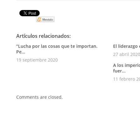
Pin It
Artículos relacionados:
“Lucha por las cosas que te importan.
El liderazgo
Pe...
27 abril 202
19 septiembre 2020
A los imperi
fuer...
11 febrero 2
Comments are closed.