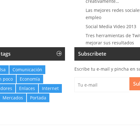
creativamente…
Las mejores redes sociale
empleo
Social Media Video 2013
Tres herramientas de Twi
mejorar sus resultados
 tags
Subscribete
Escribe tu e-mail y pincha en s
lsa
Comunicación
n poco
Economía
Su
dores
Enlaces
Internet
Mercados
Portada