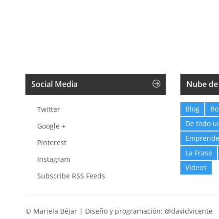
Social Media
Nube de
Blog
Bo
Twitter
De todo u
Google +
Emprende
Pinterest
La Frase
Instagram
Vídeos
Subscribe RSS Feeds
© Mariela Béjar | Diseño y programación:
@davidvicente