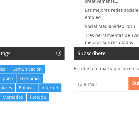
creativamente…
Las mejores redes sociale
empleo
Social Media Video 2013
Tres herramientas de Twi
mejorar sus resultados
 tags
Subscribete
Escribe tu e-mail y pincha en s
lsa
Comunicación
n poco
Economía
Su
dores
Enlaces
Internet
Mercados
Portada