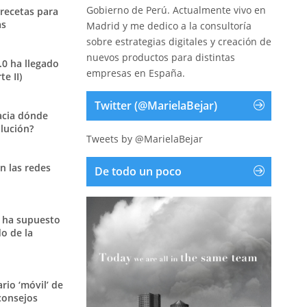
Gobierno de Perú. Actualmente vivo en
 recetas para
as
Madrid y me dedico a la consultoría
sobre estrategias digitales y creación de
nuevos productos para distintas
.0 ha llegado
empresas en España.
e II)
Twitter (@MarielaBejar)
acia dónde
olución?
Tweets by @MarielaBejar
n las redes
De todo un poco
 ha supuesto
o de la
ario ‘móvil’ de
consejos