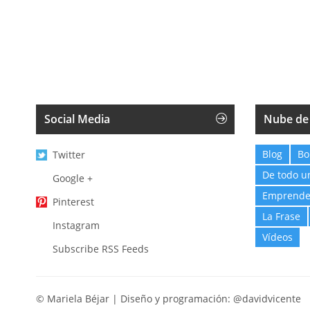
Social Media
Nube de
Blog
Bo
Twitter
De todo u
Google +
Emprende
Pinterest
La Frase
Instagram
Vídeos
Subscribe RSS Feeds
© Mariela Béjar | Diseño y programación:
@davidvicente