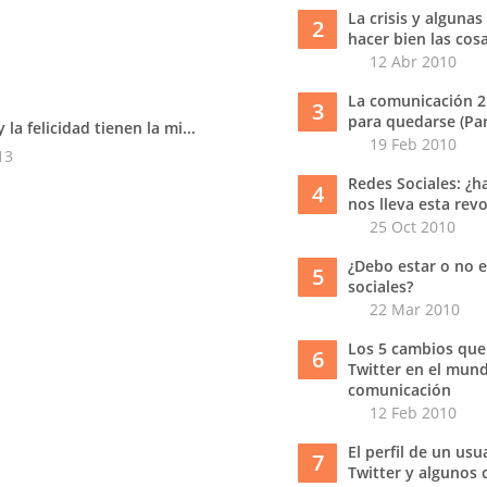
La crisis y algunas
2
hacer bien las cos
12 Abr 2010
La comunicación 2
3
para quedarse (Part
y la felicidad tienen la mi...
19 Feb 2010
13
Redes Sociales: ¿h
4
nos lleva esta rev
25 Oct 2010
¿Debo estar o no e
5
sociales?
22 Mar 2010
Los 5 cambios que
6
Twitter en el mund
comunicación
12 Feb 2010
El perfil de un usu
7
Twitter y algunos 