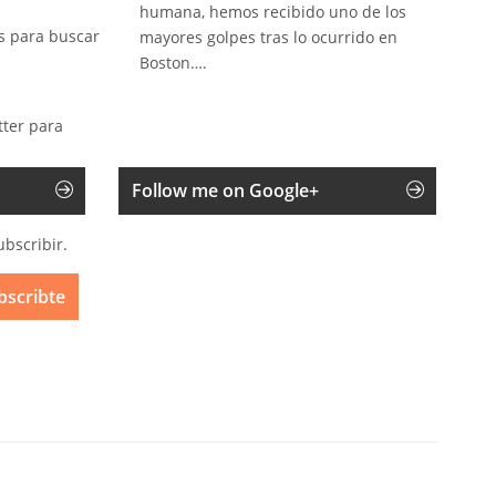
humana, hemos recibido uno de los
s para buscar
mayores golpes tras lo ocurrido en
Boston….
tter para
Follow me on Google+
ubscribir.
bscribte