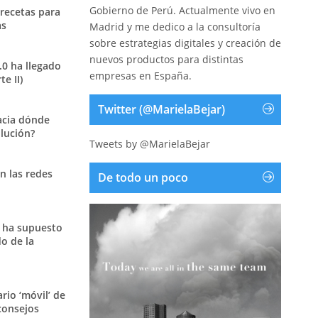
Gobierno de Perú. Actualmente vivo en
 recetas para
as
Madrid y me dedico a la consultoría
sobre estrategias digitales y creación de
nuevos productos para distintas
.0 ha llegado
empresas en España.
e II)
Twitter (@MarielaBejar)
acia dónde
olución?
Tweets by @MarielaBejar
n las redes
De todo un poco
 ha supuesto
o de la
ario ‘móvil’ de
consejos