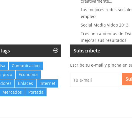
creativamente…
Las mejores redes sociale
empleo
Social Media Video 2013
Tres herramientas de Twi
mejorar sus resultados
 tags
Subscribete
Escribe tu e-mail y pincha en s
lsa
Comunicación
n poco
Economía
Su
dores
Enlaces
Internet
Mercados
Portada