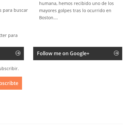
humana, hemos recibido uno de los
s para buscar
mayores golpes tras lo ocurrido en
Boston….
tter para
Follow me on Google+
ubscribir.
bscribte