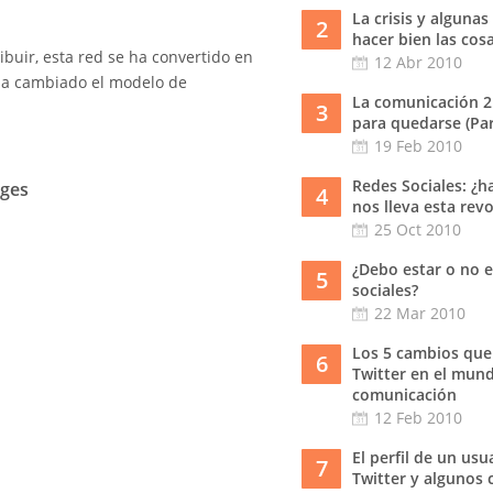
La crisis y algunas
2
hacer bien las cos
buir, esta red se ha convertido en
12 Abr 2010
ha cambiado el modelo de
La comunicación 2
3
para quedarse (Part
19 Feb 2010
Redes Sociales: ¿h
ages
4
nos lleva esta rev
25 Oct 2010
¿Debo estar o no e
5
sociales?
22 Mar 2010
Los 5 cambios que
6
Twitter en el mund
comunicación
12 Feb 2010
El perfil de un usu
7
Twitter y algunos 