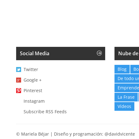
Social Media
Nube de
Blog
Bo
Twitter
De todo u
Google +
Emprende
Pinterest
La Frase
Instagram
Vídeos
Subscribe RSS Feeds
© Mariela Béjar | Diseño y programación:
@davidvicente