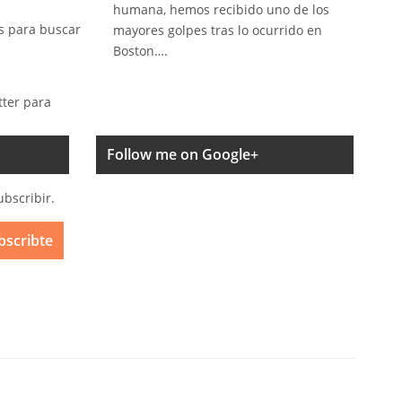
humana, hemos recibido uno de los
s para buscar
mayores golpes tras lo ocurrido en
Boston….
tter para
Follow me on Google+
ubscribir.
bscribte