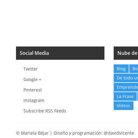
Social Media
Nube de
Blog
Bo
Twitter
De todo u
Google +
Emprende
Pinterest
La Frase
Instagram
Vídeos
Subscribe RSS Feeds
© Mariela Béjar | Diseño y programación:
@davidvicente