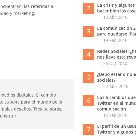
La crisis y algunas
encuentran: las referidas a
2
hacer bien las cos
cidad y marketing.
12 Abr 2010
La comunicación 2
3
para quedarse (Part
19 Feb 2010
Redes Sociales: ¿h
4
nos lleva esta rev
25 Oct 2010
¿Debo estar o no e
5
sociales?
22 Mar 2010
 medios digitales. El cambio
Los 5 cambios que
6
esto supone para el mundo de la
Twitter en el mund
ipales desafíos. Tres palabras,
comunicación
12 Feb 2010
onstruir.
El perfil de un usu
7
Twitter y algunos 