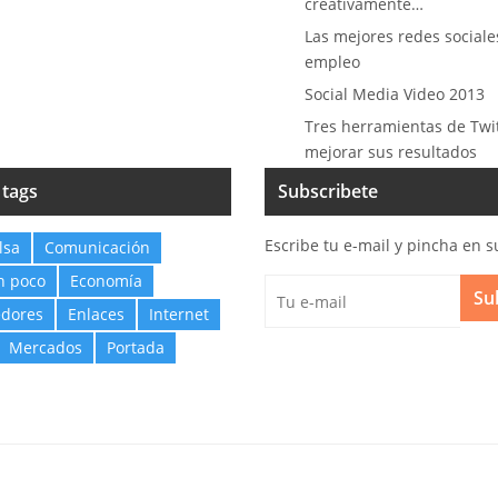
creativamente…
Las mejores redes sociale
empleo
Social Media Video 2013
Tres herramientas de Twi
mejorar sus resultados
 tags
Subscribete
Escribe tu e-mail y pincha en s
lsa
Comunicación
n poco
Economía
Su
dores
Enlaces
Internet
Mercados
Portada