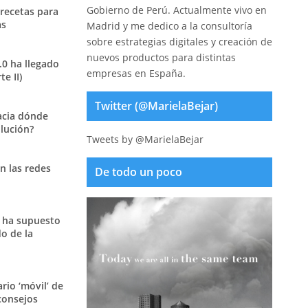
Gobierno de Perú. Actualmente vivo en
 recetas para
as
Madrid y me dedico a la consultoría
sobre estrategias digitales y creación de
nuevos productos para distintas
.0 ha llegado
empresas en España.
e II)
Twitter (@MarielaBejar)
acia dónde
olución?
Tweets by @MarielaBejar
n las redes
De todo un poco
 ha supuesto
o de la
ario ‘móvil’ de
consejos