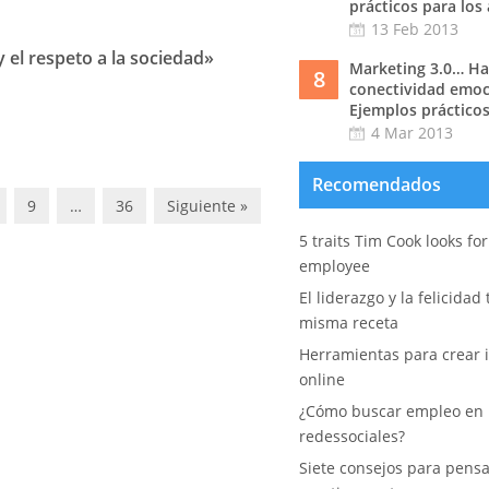
prácticos para los
13 Feb 2013
y el respeto a la sociedad»
Marketing 3.0… Hac
8
conectividad emoc
Ejemplos prácticos
4 Mar 2013
Recomendados
9
…
36
Siguiente »
5 traits Tim Cook looks fo
employee
El liderazgo y la felicidad
misma receta
Herramientas para crear i
online
¿Cómo buscar empleo en 
redessociales?
Siete consejos para pens