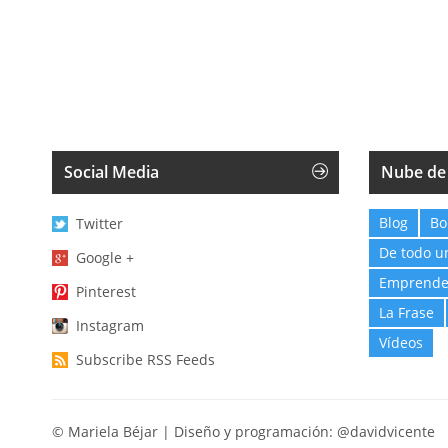
Social Media
Nube de
Blog
Bo
Twitter
De todo u
Google +
Emprende
Pinterest
La Frase
Instagram
Vídeos
Subscribe RSS Feeds
© Mariela Béjar | Diseño y programación:
@davidvicente