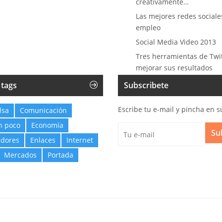
creativamente…
Las mejores redes sociale
empleo
Social Media Video 2013
Tres herramientas de Twi
mejorar sus resultados
 tags
Subscribete
Escribe tu e-mail y pincha en s
lsa
Comunicación
n poco
Economía
Su
dores
Enlaces
Internet
Mercados
Portada