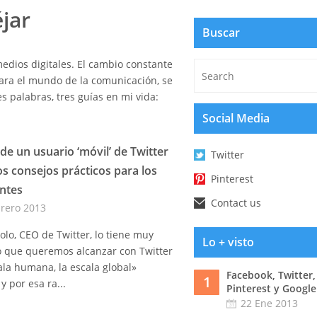
jar
Buscar
edios digitales. El cambio constante
para el mundo de la comunicación, se
s palabras, tres guías en mi vida:
Social Media
l de un usuario ‘móvil’ de Twitter
Twitter
os consejos prácticos para los
Pinterest
ntes
Contact us
brero 2013
olo, CEO de Twitter, lo tiene muy
Lo + visto
Lo que queremos alcanzar con Twitter
ala humana, la escala global»
Facebook, Twitter,
1
y por esa ra...
Pinterest y Google
22 Ene 2013