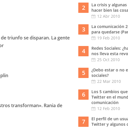
La crisis y algunas
2
hacer bien las cos
12 Abr 2010
La comunicación 2
3
para quedarse (Part
s de triunfo se disparan. La gente
19 Feb 2010
or
Redes Sociales: ¿h
4
nos lleva esta rev
25 Oct 2010
¿Debo estar o no e
5
plin
sociales?
22 Mar 2010
Los 5 cambios que
6
Twitter en el mund
comunicación
tros transforman». Rania de
12 Feb 2010
El perfil de un usu
7
Twitter y algunos 