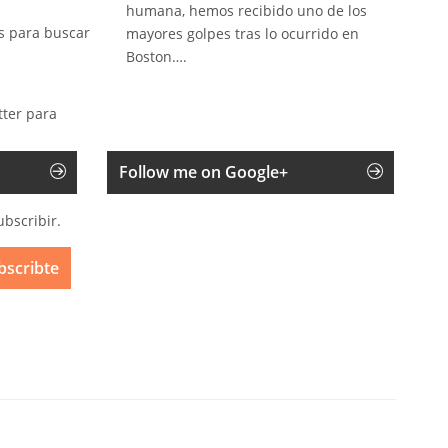
humana, hemos recibido uno de los
s para buscar
mayores golpes tras lo ocurrido en
Boston….
tter para
Follow me on Google+
ubscribir.
bscribte