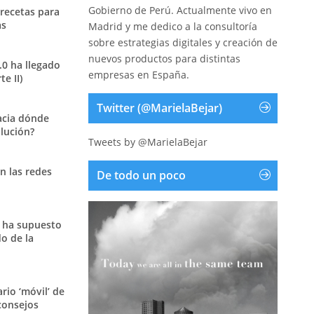
Gobierno de Perú. Actualmente vivo en
 recetas para
as
Madrid y me dedico a la consultoría
sobre estrategias digitales y creación de
nuevos productos para distintas
.0 ha llegado
empresas en España.
e II)
Twitter (@MarielaBejar)
acia dónde
olución?
Tweets by @MarielaBejar
n las redes
De todo un poco
 ha supuesto
o de la
ario ‘móvil’ de
consejos