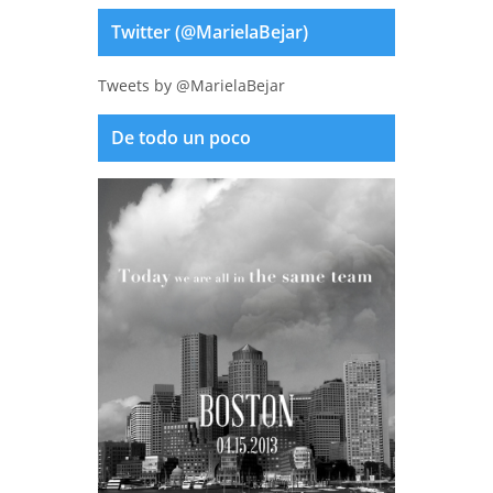
Twitter (@MarielaBejar)
Tweets by @MarielaBejar
De todo un poco