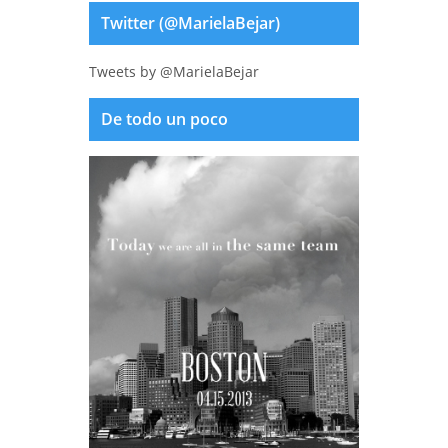
Twitter (@MarielaBejar)
Tweets by @MarielaBejar
De todo un poco