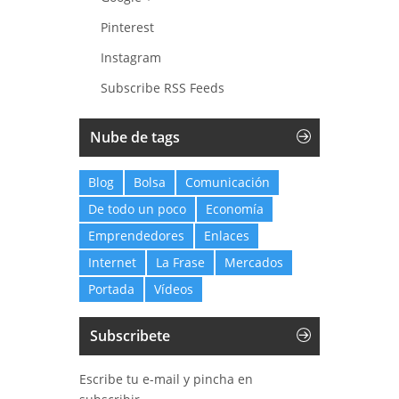
Pinterest
Instagram
Subscribe RSS Feeds
Nube de tags
Blog
Bolsa
Comunicación
De todo un poco
Economía
Emprendedores
Enlaces
Internet
La Frase
Mercados
Portada
Vídeos
Subscribete
Escribe tu e-mail y pincha en