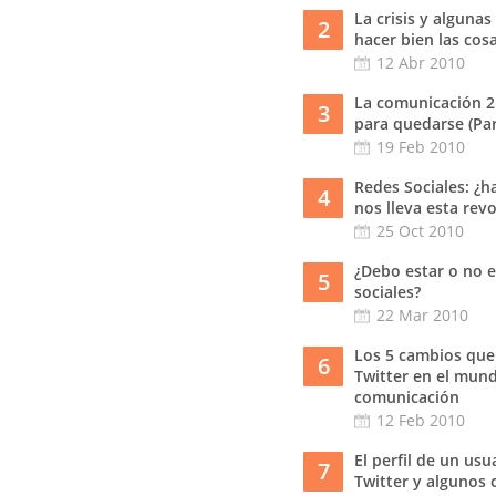
La crisis y algunas
2
hacer bien las cos
12 Abr 2010
La comunicación 2
3
para quedarse (Part
19 Feb 2010
Redes Sociales: ¿h
4
nos lleva esta rev
25 Oct 2010
¿Debo estar o no e
5
sociales?
22 Mar 2010
Los 5 cambios que
6
Twitter en el mund
comunicación
12 Feb 2010
El perfil de un usu
7
Twitter y algunos 