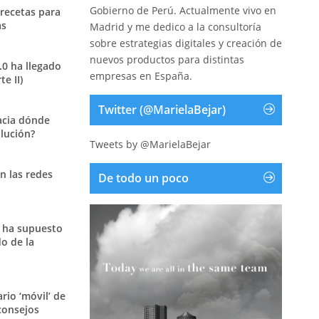
Gobierno de Perú. Actualmente vivo en
 recetas para
as
Madrid y me dedico a la consultoría
sobre estrategias digitales y creación de
nuevos productos para distintas
.0 ha llegado
empresas en España.
e II)
Twitter (@MarielaBejar)
acia dónde
olución?
Tweets by @MarielaBejar
n las redes
De todo un poco
 ha supuesto
o de la
ario ‘móvil’ de
consejos