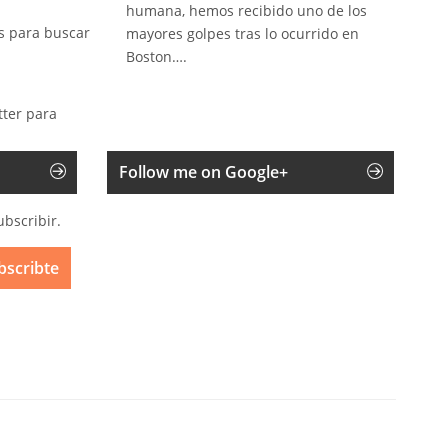
humana, hemos recibido uno de los
s para buscar
mayores golpes tras lo ocurrido en
Boston….
tter para
Follow me on Google+
ubscribir.
bscribte