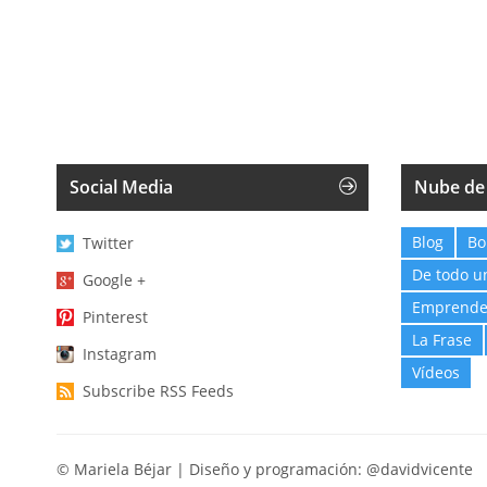
Social Media
Nube de
Blog
Bo
Twitter
De todo u
Google +
Emprende
Pinterest
La Frase
Instagram
Vídeos
Subscribe RSS Feeds
© Mariela Béjar | Diseño y programación:
@davidvicente