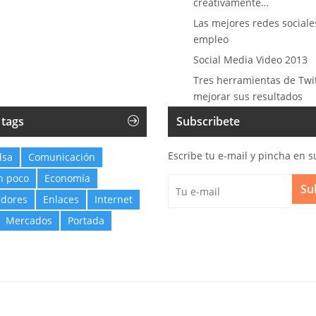
creativamente…
Las mejores redes sociale
empleo
Social Media Video 2013
Tres herramientas de Twi
mejorar sus resultados
 tags
Subscribete
Escribe tu e-mail y pincha en s
lsa
Comunicación
n poco
Economía
Su
dores
Enlaces
Internet
Mercados
Portada