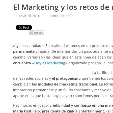
El Marketing y los retos d
28 abril 2010
Comunicación
Pin It
Algo ha cambiado. En realidad estamos en un proceso de
c
permanente
y rápida. De intentar dar un paso adelante o 
camino. Varias son las ideas que en esta línea dejaban los
encuentro
«Hoy es Marketing»
organizado por
ESIC
el pa
La facilidad
de las redes sociales y
el protagonismo
que tienen los co
cambio en
los modelos de marketing tradicional
. La for
interacción permanente y un fluido constante y masivo de
aparte en lo que hasta hoy (o ayer) conocíamos por la estr
Hay mucho en juego:
credibilidad y confianza en una mar
María Castillejo, presidente de Zinkia Entertainment,
«el 