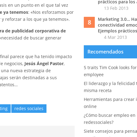
prácticos para los
asis en un punto en el que tal vez
13 Feb 2013
que ya tenemos
: «Nos esforzamos por
 y reforzar a los que ya tenemos».
Marketing 3.0… Hac
8
conectividad emoc
ra de publicidad corporativa de
Ejemplos prácticos
4 Mar 2013
 «necesidad de buscar generar
Recomendados
final parece que ha tenido impacto
de negocios,
Jesús Ángel Pastor
,
5 traits Tim Cook looks fo
 una nueva estrategia de
employee
ajas serán destinadas a sus
El liderazgo y la felicidad
 atentos…
misma receta
Herramientas para crear i
online
ting
redes sociales
¿Cómo buscar empleo en 
redessociales?
Siete consejos para pens