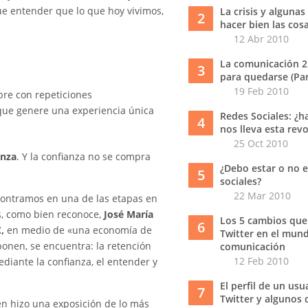
ue entender que lo que hoy vivimos,
La crisis y algunas
2
hacer bien las cos
12 Abr 2010
La comunicación 2
3
para quedarse (Part
19 Feb 2010
re con repeticiones
 que genere una experiencia única
Redes Sociales: ¿h
4
nos lleva esta rev
25 Oct 2010
anza
. Y la confianza no se compra
¿Debo estar o no e
5
sociales?
22 Mar 2010
ncontramos en una de las etapas en
, como bien reconoce,
José María
Los 5 cambios que
6
,
en medio de «una economía de
Twitter en el mund
ponen, se encuentra: la retención
comunicación
12 Feb 2010
ediante la confianza, el entender y
El perfil de un usu
7
Twitter y algunos 
en hizo una exposición de lo más