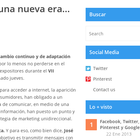
e una nueva era…
Buscar
Social Media
ambio continuo y de adaptación
por lo menos no perderse en el
Twitter
 expositores durante el
VII
sado jueves.
Pinterest
Contact us
 para acceder a internet, la aparición
nsumidores, han obligado a un
ma de comunicar, en medio de una
Lo + visto
 información, han puesto un punto y
ategia de marketing unidireccional.
Facebook, Twitter,
1
Pinterest y Google
ca.
Y para eso, como bien dice,
José
22 Ene 2013
objetivo es transmitir mensajes con