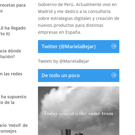
Gobierno de Perú. Actualmente vivo en
 recetas para
as
Madrid y me dedico a la consultoría
sobre estrategias digitales y creación de
nuevos productos para distintas
.0 ha llegado
empresas en España.
e II)
Twitter (@MarielaBejar)
acia dónde
olución?
Tweets by @MarielaBejar
n las redes
De todo un poco
 ha supuesto
o de la
ario ‘móvil’ de
consejos