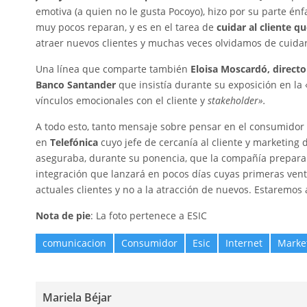
emotiva (a quien no le gusta Pocoyo), hizo por su parte énf
muy pocos reparan, y es en el tarea de
cuidar al cliente 
atraer nuevos clientes y muchas veces olvidamos de cuidar
Una línea que comparte también
Eloisa Moscardó, directo
Banco Santander
que insistía durante su exposición en la
vínculos emocionales con el cliente y
stakeholder».
A todo esto, tanto mensaje sobre pensar en el consumidor 
en
Telefónica
cuyo jefe de cercanía al cliente y marketing 
aseguraba, durante su ponencia, que la compañía prepara
integración que lanzará en pocos días cuyas primeras vent
actuales clientes y no a la atracción de nuevos. Estaremos
Nota de pie
: La foto pertenece a ESIC
comunicacion
Consumidor
Esic
Internet
Marke
Mariela Béjar